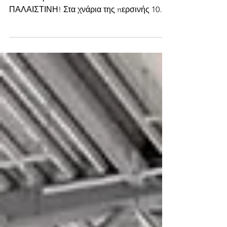
9 ΑΥΓΟΥΣΤΟΥ: ΣΕ ΝΗΣΙΑ, ΒΟΥΝΑ, ΧΩΡΙΑ,
ΠΟΛΕΙΣ για ΛΕΥΤΕΡΙΑ ΣΤΗΝ
ΠΑΛΑΙΣΤΙΝΗ! Στα χνάρια της περσινής 10ης
Αυγούστου, καλείται και φέτος η πανελλαδική
ημέρα δράσης για την Παλαιστίνη, σε νησιά,
χωριά, βουνά και πόλεις την Κυριακή 9
Αυγούστου. Το March to Gaza και πολλές
ακόμα συλλογικότητες, πρωτοβουλίες και
κινήσεις καλούν σε όλη τη χώρα
συγκεντρώσεις και κινητοποιήσεις στις 9
Αυγούστου. Γιατί στην Παλαιστίνη, η
γενοκτονία που διαπράττει το τρομοκρατικό
κράτος του Ισραήλ εναντίο