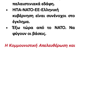
παλαιστινιακά εδάφη.
ΗΠΑ-ΝΑΤΟ-ΕΕ-Ελληνική 
κυβέρνηση είναι συνένοχοι στο 
έγκλημα.
Έξω τώρα από το ΝΑΤΟ. Να 
φύγουν οι βάσεις.
Η Κομμουνιστική Απελευθέρωση και 
η νΚΑ καλούμε:
το Σάββατο 26/7 στις 20.30: 
Στην εκδήλωση ενάντια στην 
ελληνική συνενοχή στη 
γενοκτονία (Πάρκο 
Πανελληνίου, παραλία 
Καλαμάτας)
την Κυριακή 27/7 στις 19.00: Στη 
μηχανοκίνητη πορεία προς την 
120 Πτέρυγα Εκπαίδευσης Αέρος 
(συγκέντρωση: Πάρκινγκ Λαϊκής 