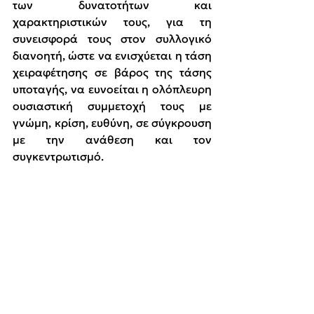
των δυνατοτήτων και 
χαρακτηριστικών τους, για τη 
συνεισφορά τους στον συλλογικό 
διανοητή,
ώστε να ενισχύεται η τάση 
χειραφέτησης σε βάρος της τάσης 
υποταγής, να ευνοείται η ολόπλευρη 
ουσιαστική συμμετοχή τους με 
γνώμη, κρίση, ευθύνη, σε σύγκρουση 
με την ανάθεση και τον 
συγκεντρωτισμό.
ΣΤ. Η οργάνωση συγκροτείται από τα 
μέλη της, τα οποία έχουν πλήρη και 
ίσα δικαιώματα και υποχρεώσεις, 
αποφασίζουν και αναλαμβάνουν 
ευθύνες στη συλλογική λειτουργία 
και δράση της. Η συμμετοχή στην 
οργάνωση και η στράτευση για τους 
σκοπούς της αποτελούν
συνειδητή 