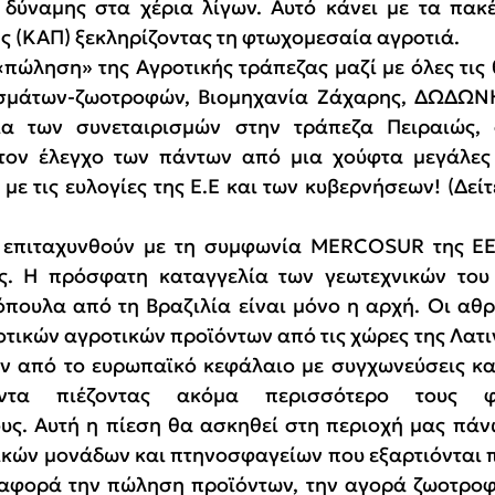
δύναμης στα χέρια λίγων. Αυτό κάνει με τα πακέ
ής (ΚΑΠ) ξεκληρίζοντας τη φτωχομεσαία αγροτιά.
πώληση» της Αγροτικής τράπεζας μαζί με όλες τις θ
σμάτων-ζωοτροφών, Βιομηχανία Ζάχαρης, ΔΩΔΩΝΗ κ
ία των συνεταιρισμών στην τράπεζα Πειραιώς, 
τον έλεγχο των πάντων από μια χούφτα μεγάλες ε
με τις ευλογίες της Ε.Ε και των κυβερνήσεων! (Δείτε 
α επιταχυνθούν με τη συμφωνία MERCOSUR της ΕΕ 
ής. Η πρόσφατη καταγγελία των γεωτεχνικών του 
πουλα από τη Βραζιλία είναι μόνο η αρχή. Οι αθρ
τικών αγροτικών προϊόντων από τις χώρες της Λατιν
ν από το ευρωπαϊκό κεφάλαιο με συγχωνεύσεις κα
όντα πιέζοντας ακόμα περισσότερο τους φτ
ς. Αυτή η πίεση θα ασκηθεί στη περιοχή μας πάν
κών μονάδων και πτηνοσφαγείων που εξαρτιόνται π
 αφορά την πώληση προϊόντων, την αγορά ζωοτρο