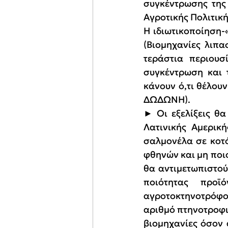
συγκέντρωσης της 
Αγροτικής Πολιτικ
Η ιδιωτικοποίηση-«
(Βιομηχανίες λιπα
τεράστια περιουσ
συγκέντρωση και 
κάνουν ό,τι θέλουν 
ΔΩΔΩΝΗ).
► Οι εξελίξεις θ
Λατινικής Αμερικ
σαλμονέλα σε κοτό
φθηνών και μη ποιο
θα αντιμετωπιστού
ποιότητας προϊ
αγροτοκτηνοτρόφου
αριθμό πτηνοτροφι
βιομηχανίες όσον