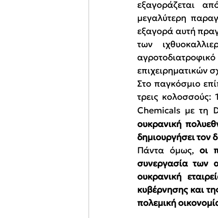
εξαγοράζεται απ
μεγαλύτερη παραγ
εξαγορά αυτή πραγ
των ιχθυοκαλλιε
αγροτοδιατροφικό 
επιχειρηματικών σ
Στο παγκόσμιο επί
τρεις κολοσσούς: 
Chemicals με τη 
ουκρανική πολυεθν
δημιουργήσει τον 
Πάντα όμως, 
οι 
συνεργασία των α
ουκρανική εταιρεί
κυβέρνησης και τη
πολεμική οικονομί