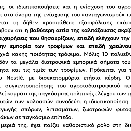
, οι ιδιωτικοποιήσεις και η ενίσχυση του αγροτ
ι στο όνομα της ενίσχυσης του «ανταγωνισμού» που
ούνται τη δήθεν προσπάθεια εξασφάλισης επάρ
βουν ότι 
η βαθύτερη αιτία της καλπάζουσας ακρίβε
ιχειρήσεις που θησαυρίζουν, επειδή ελέγχουν την
την εμπορία των τροφίμων και επειδή χρεώνου
χνά κακής ποιότητας τρόφιμα. Μόλις 10 πολυεθνι
δόν τα μεγάλα διατροφικά εμπορικά σήματα του 
τητα και τις τιμές των τροφίμων. Πρόκειται για τι
υ Nestlé, με δισεκατομμύρια ετήσια κέρδη. Ο
ι συγκεντροποίησης του αγροτοδιατροφικού κε
εί κομμάτι της παγκόσμιας πολιτικής ελέγχου των 
υτών των κολοσσών συνοδεύει η ιδιωτικοποίηση 
γωγής σπόρων, λιπασμάτων, ζωοτροφών φυτοφ
άκων σε παγκόσμιο επίπεδο.
εριά της, έχει παίξει καθοριστικό ρόλο στη διε