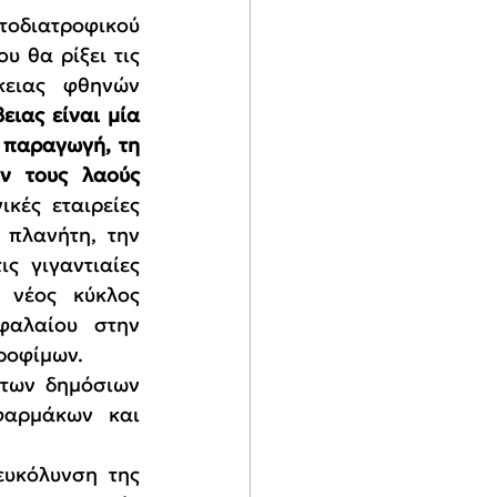
οδιατροφικού 
 θα ρίξει τις 
κειας φθηνών 
ιας είναι μία 
 παραγωγή, τη 
ν τους λαούς 
κές εταιρείες 
πλανήτη, την 
ς γιγαντιαίες 
 νέος κύκλος 
φαλαίου στην 
τροφίμων.
των δημόσιων 
αρμάκων και 
υκόλυνση της 