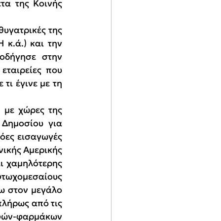
τα της Κοινής 
υγατρικές της 
.ά.) και την 
οδήγησε στην 
ταιρείες που 
τι έγινε με τη 
με χώρες της 
Δημοσίου για 
όες εισαγωγές 
ικής Αμερικής 
ι χαμηλότερης 
ωχομεσαίους 
ω στον μεγάλο 
λήρως από τις 
φών-φαρμάκων 