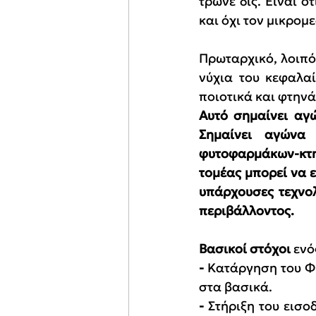
τρώνε δις. Είναι ό
και όχι τον μικρομ
Πρωταρχικό, λοιπό
νύχια του κεφαλαί
ποιοτικά και φτηνά
Αυτό σημαίνει αγ
Σημαίνει αγώνα
φυτοφαρμάκων-κτη
τομέας μπορεί να ε
υπάρχουσες τεχνολ
περιβάλλοντος.
Βασικοί στόχοι
 ενό
-
 Κατάργηση του Φ
στα βασικά.
-
 Στήριξη του εισ