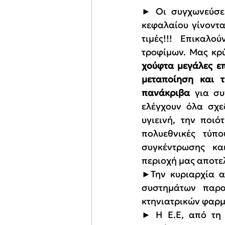
► Οι συγχωνεύσεις
κεφαλαίου γίνοντα
τιμές!!! Επικαλ
τροφίμων. Μας κρύ
χούφτα μεγάλες επ
μεταποίηση και 
πανάκριβα
 για συ
ελέγχουν όλα σχε
υγιεινή, την ποιό
πολυεθνικές τύπο
συγκέντρωσης κα
περιοχή μας αποτελ
►Την κυριαρχία α
συστημάτων παρα
κτηνιατρικών φαρμ
► Η Ε.Ε, από τη μ