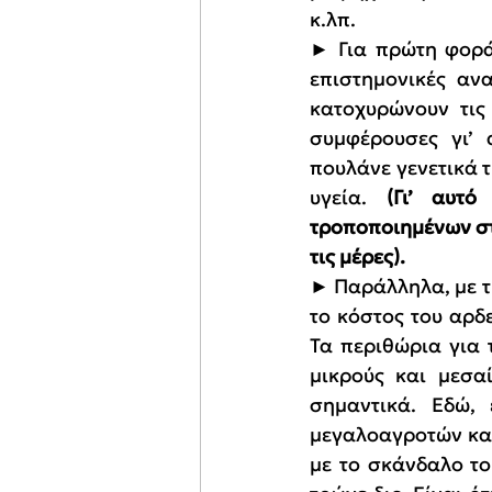
κ.λπ.
► Για πρώτη φορά 
επιστημονικές ανα
κατοχυρώνουν τις
συμφέρουσες γι’ 
πουλάνε γενετικά 
υγεία. 
(Γι’ αυτό
τροποποιημένων στη
τις μέρες).
► Παράλληλα, με τη
το κόστος του αρδ
Τα περιθώρια για 
μικρούς και μεσα
σημαντικά. Εδώ,
μεγαλοαγροτών και
με το σκάνδαλο το