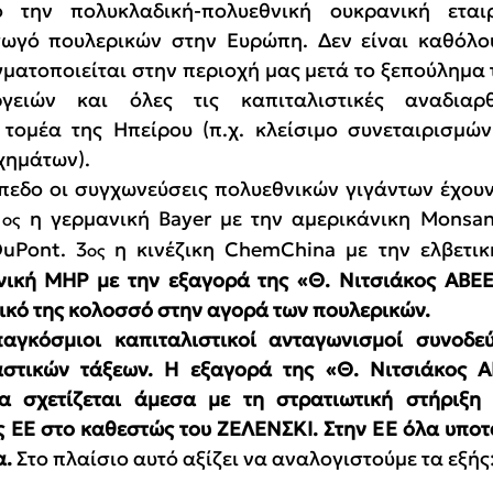
ό την πολυκλαδική-πολυεθνική ουκρανική εται
ωγό πουλερικών στην Ευρώπη. Δεν είναι καθόλου 
ματοποιείται στην περιοχή μας μετά το ξεπούλημα
ργειών και όλες τις καπιταλιστικές αναδιαρθ
τομέα της Ηπείρου (π.χ. κλείσιμο συνεταιρισμών
χημάτων).
πεδο οι συγχωνεύσεις πολυεθνικών γιγάντων έχουν
1
 η γερμανική Bayer με την αμερικάνικη Monsan
ος
DuPont. 3
 η κινέζικη ChemChina με την ελβετικ
ος
ική MHP με την εξαγορά της «Θ. Νιτσιάκος ΑΒΕΕ»
δικό της κολοσσό στην αγορά των πουλερικών.
παγκόσμιοι καπιταλιστικοί ανταγωνισμοί συνοδεύ
στικών τάξεων. Η εξαγορά της «Θ. Νιτσιάκος Α
α σχετίζεται άμεσα με τη στρατιωτική στήριξη τ
ς ΕΕ στο καθεστώς του ΖΕΛΕΝΣΚΙ. Στην ΕΕ όλα υποτ
α.
 Στο πλαίσιο αυτό αξίζει να αναλογιστούμε τα εξής