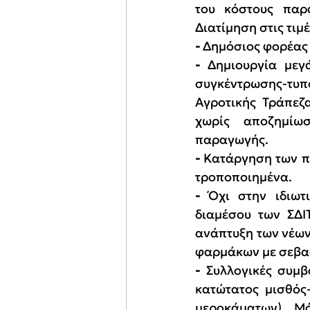
του κόστους παρ
Διατίμηση στις τιμ
-
 Δημόσιος φορέας
-
 Δημιουργία με
συγκέντρωσης-τυπο
Αγροτικής Τράπεζ
χωρίς αποζημίωσ
παραγωγής.
-
 Κατάργηση των πα
τροποποιημένα.
-
 Όχι στην ιδιωτ
διαμέσου των ΣΔΙΤ
ανάπτυξη των νέω
φαρμάκων με σεβα
-
 Συλλογικές συμβ
κατώτατος μισθός-
μεροκάματων). Μό