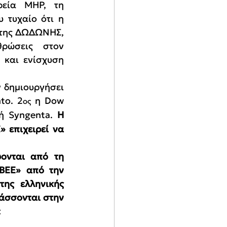
ρεία MHP, τη 
τυχαίο ότι η 
 της ΔΩΔΩΝΗΣ, 
ρώσεις στον 
 και ενίσχυση 
 δημιουργήσει 
to. 2
 η Dow 
ος
ή Syngenta. 
Η 
 επιχειρεί να 
ονται από τη 
ΒΕΕ» από την 
ης ελληνικής 
άσσονται στην 
: