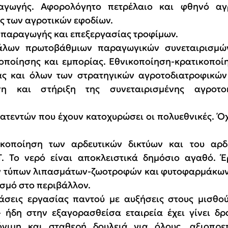
αγωγής. Αφορολόγητο πετρέλαιο και φθηνό αγρ
ές των αγροτικών εφοδίων.
 παραγωγής και επεξεργασίας τροφίμων.
γάλων πρωτοβάθμιων παραγωγικών συνεταιρισμώ
ποίησης και εμπορίας. Εθνικοποίηση-κρατικοποίη
ας και όλων των στρατηγικών αγροτοδιατροφικών 
η και στήριξη της συνεταιρισμένης αγροτοκτ
τεντών που έχουν κατοχυρώσει οι πολυεθνικές. Όχι
ικοποίηση των αρδευτικών δικτύων και του αρδε
. Το νερό είναι αποκλειστικά δημόσιο αγαθό. Έρ
ν τύπων λιπασμάτων-ζωοτροφών και φυτοφαρμάκων-
σμό στο περιβάλλον.
άσεις εργασίας παντού με αυξήσεις στους μισθού
 ήδη στην εξαγορασθείσα εταιρεία έχει γίνει δρ
νιμη και σταθερή δουλειά για όλους, αξιοπρεπ