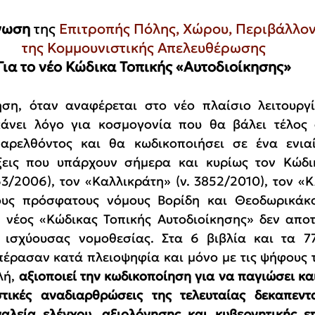
νωση 
της 
Επιτροπής Πόλης, Χώρου, Περιβάλλον
της Κομμουνιστικής Απελευθέρωσης
Για το νέο Κώδικα Τοπικής «Αυτοδιοίκησης»
ση, όταν αναφέρεται στο νέο πλαίσιο λειτουργί
κάνει λόγο για κοσμογονία που θα βάλει τέλος 
αρελθόντος και θα κωδικοποιήσει σε ένα ενιαίο
ξεις που υπάρχουν σήμερα και κυρίως τον Κώδι
3/2006), τον «Καλλικράτη» (ν. 3852/2010), τον «Κλε
ους πρόσφατους νόμους Βορίδη και Θεοδωρικάκ
 νέος «Κώδικας Τοπικής Αυτοδιοίκησης» δεν αποτ
 ισχύουσας νομοθεσίας. Στα 6 βιβλία και τα 7
πέρασαν κατά πλειοψηφία και μόνο με τις ψήφους 
ή, 
αξιοποιεί την κωδικοποίηση για να παγιώσει και
στικές αναδιαρθρώσεις της τελευταίας δεκαπεντα
αλεία ελέγχου, αξιολόγησης και κυβερνητικής επ