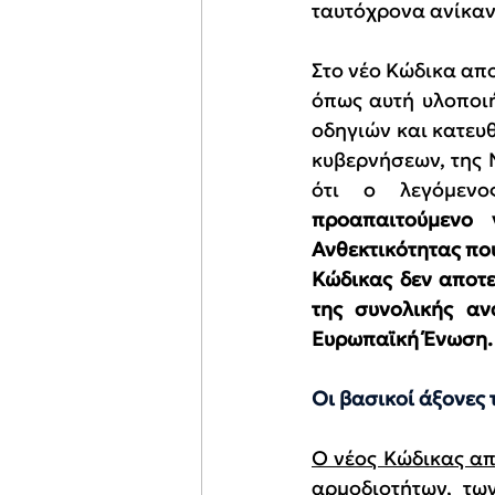
ταυτόχρονα ανίκανο
Στο νέο Κώδικα απο
όπως αυτή υλοποιή
οδηγιών και κατευ
κυβερνήσεων, της 
ότι ο λεγόμενο
προαπαιτούμενο
Ανθεκτικότητας που
Κώδικας δεν αποτε
της συνολικής α
Ευρωπαϊκή Ένωση.
Οι βασικοί άξονες 
Ο νέος Κώδικας απ
αρμοδιοτήτων, των