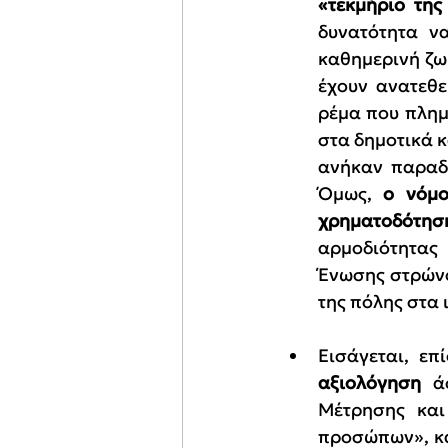
«τεκμήριο της
δυνατότητα ν
καθημερινή ζωή
έχουν ανατεθε
ρέμα που πλημμ
στα δημοτικά 
ανήκαν παραδο
Όμως, 
ο νόμο
χρηματοδότηση
αρμοδιότητας
Ένωσης στρώνο
της πόλης στα
Εισάγεται, επί
αξιολόγηση
 ά
Μέτρησης και
προσώπων», κα