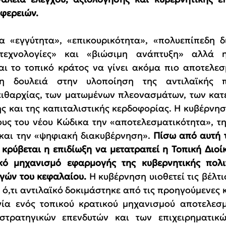
ιφερειών.
α «εγγύτητα», «επικουρικότητα», «πολυεπίπεδη δ
ς τεχνολογίες» και «βιώσιμη ανάπτυξη» αλλά 
αι το τοπικό κράτος να γίνει ακόμα πιο αποτελεσμ
η δουλειά στην υλοποίηση της αντιλαϊκής πολ
ιθαρχίας, των ματωμένων πλεονασμάτων, των κατε
 και της καπιταλιστικής κερδοφορίας. Η κυβέρνησ
υς του νέου Κώδικα την «αποτελεσματικότητα», τη
και την «ψηφιακή διακυβέρνηση». 
Πίσω από αυτή 
κρύβεται η επιδίωξη να μετατραπεί η Τοπική Διοί
κό μηχανισμό εφαρμογής της κυβερνητικής πολιτ
γών του κεφαλαίου.
 Η κυβέρνηση υιοθετεί τις βέλτι
ί ό,τι αντιλαϊκό δοκιμάστηκε από τις προηγούμενες 
ία ενός τοπικού κρατικού μηχανισμού αποτελεσμα
τρατηγικών επενδυτών και των επιχειρηματικώ