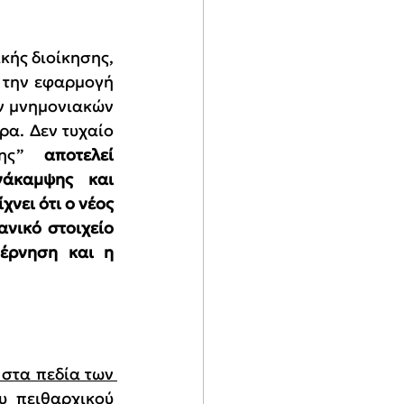
κής διοίκησης, 
 την εφαρμογή 
ν μνημονιακών 
α. Δεν τυχαίο 
σης” 
αποτελεί 
άκαμψης και 
νει ότι ο νέος 
νικό στοιχείο 
έρνηση και η 
στα πεδία των 
 πειθαρχικού 