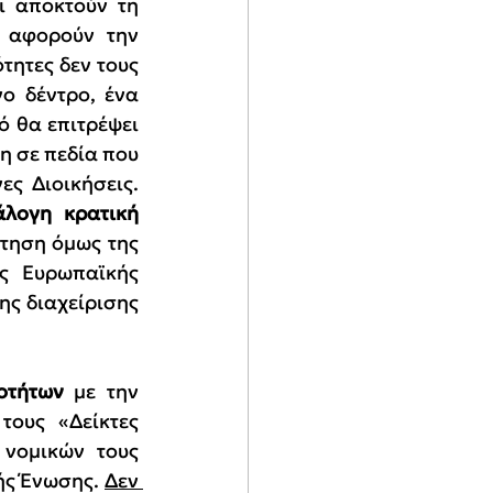
 αποκτούν τη 
 αφορούν την 
ητες δεν τους 
ο δέντρο, ένα 
 θα επιτρέψει 
 σε πεδία που 
ς Διοικήσεις. 
λογη κρατική 
τηση όμως της 
ς Ευρωπαϊκής 
ς διαχείρισης 
οτήτων 
με την 
ους «Δείκτες 
νομικών τους 
ής Ένωσης. 
Δεν 