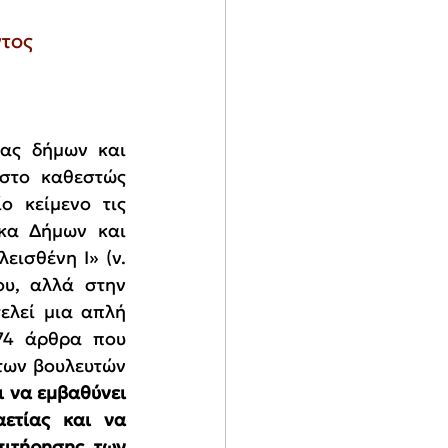
τος 
ας δήμων και 
στο καθεστώς 
 κείμενο τις 
κα Δήμων και 
ισθένη Ι» (ν. 
ου, αλλά 
στην 
ελεί μια απλή 
74 άρθρα που 
των βουλευτών 
 να εμβαθύνει 
ετίας και να 
ιτήρησης των 