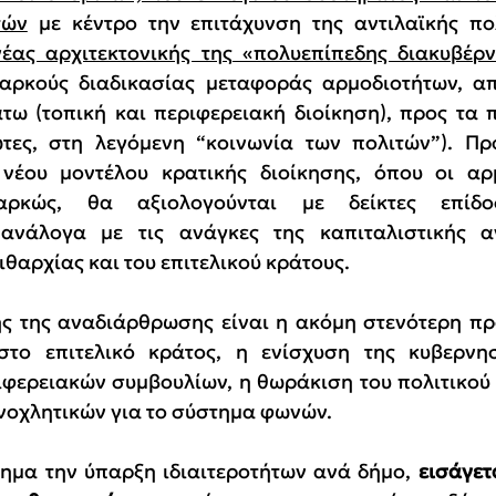
τών
 με κέντρο την επιτάχυνση της αντιλαϊκής πο
έας αρχιτεκτονικής της «πολυεπίπεδης διακυβέρ
αρκούς διαδικασίας μεταφοράς αρμοδιοτήτων, από
τω (τοπική και περιφερειακή διοίκηση), προς τα πά
τες, στη λεγόμενη “κοινωνία των πολιτών”). Πρό
νέου μοντέλου κρατικής διοίκησης, όπου οι αρμ
ιαρκώς, θα αξιολογούνται με δείκτες επίδ
ανάλογα με τις ανάγκες της καπιταλιστικής αν
θαρχίας και του επιτελικού κράτους.
ής της αναδιάρθρωσης είναι η ακόμη στενότερη π
στο επιτελικό κράτος, η ενίσχυση της κυβερνησ
ιφερειακών συμβουλίων, η θωράκιση του πολιτικού 
νοχλητικών για το σύστημα φωνών.
χημα την ύπαρξη ιδιαιτεροτήτων ανά δήμο, 
εισάγετ