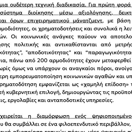
μια ουδέτερη τεχνική διαδικασία. Για πρώτη φορά 
ύστημα διοίκησης μέσω αξιολόγησης, δεικτώ
και όρων επιχειρηματικού μάνατζμεντ
, με βάση
ρμοδιότητες, οι χρηματοδοτήσεις και συνολικά η λει
ιών. Οι κοινωνικές ανάγκες παύουν να αποτελο
σης πολιτικής και αντικαθίστανται από μετρήσι
κότητας", "αποδοτικότητας" και “παραγωγικότητας
νια, πάνω από 200 αρμοδιότητες έχουν μεταφερθεί 
ωρίς όμως να υπάρχουν οι αναγκαίοι πόροι, ανοίγο
τερη εμπορευματοποίηση κοινωνικών αγαθών και υπη
ρηματοδότηση εμφανίζεται ως «χαμηλή επίδοση» τ
τή κυβερνητική επιλογή, δημιουργώντας τις προϋποθέ
ις, εργολαβίες και ανταποδοτικές υπηρεσίες.
ιχειρείται η διαμόρφωση ενός ψηφιοποιημένου
ου θα συμβάλλει σε ένα φιλοεπενδυτικό περιβάλλον, 
ατική αξιοποίηση τοπικών πόρων, νέες ψηφιακές π