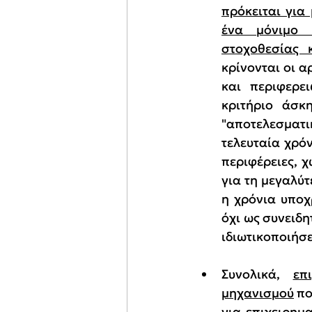
πρόκειται για 
ένα μόνιμο σ
στοχοθεσίας 
κρίνονται οι α
και περιφερε
κριτήριο άσκη
"αποτελεσματι
τελευταία χρό
περιφέρειες, χ
για τη μεγαλύ
η χρόνια υποχ
όχι ως συνειδη
ιδιωτικοποιήσε
Συνολικά, 
επ
μηχανισμού
 π
για επιχειρημ