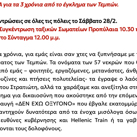
για τα 3 χρόνια από το έγκλημα των Τεμπών.
ντρώσεις σε όλες τις πόλεις το Σάββατο 28/2.
Συγκέντρωση ταξικών Σωματείων Προπύλαια 10.30 π
το Σύνταγμα 12.00 μ.μ.
 χρόνια, για εμάς είναι σαν χτες να ξυπνήσαμε με τ
ατος των Τεμπών. Τα ονόματα των 57 νεκρών που 
από εμάς – φοιτητές, εργαζόμενες, μετανάστες, άνθ
ουζίνες και πτήσεις πολυτελείας- τα έγραψε ο λαό
ου Στρατιώτη, αλλά τα χαράξαμε και ανεξίτηλα στη 
ίτημα για δικαιοσύνη που ακούστηκε από την επόμεν
κραυγή «ΔΕΝ ΕΧΩ ΟΞΥΓΟΝΟ» που έβγαλε εκατομμύρ
αντηχούν δυνατότερα από τα ένοχα μισόλογα όσων
ευθύνες κυβέρνησης και Hellenic Train ή τα γαβ
ονται τους δολοφόνους.