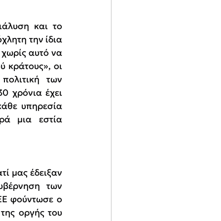
άλυση και το 
λητη την ίδια 
χωρίς αυτό να 
 κράτους», οι 
ολιτική των 
0 χρόνια έχει 
κάθε υπηρεσία 
ρά μια εστία 
ί μας έδειξαν 
υβέρνηση των 
ΕΕ φούντωσε ο 
της οργής του 