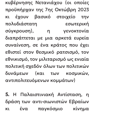
κυβέρνησης Νετανιάχου (οι οποίες 
προϋπήρχαν της 7ης Οκτώβρη 2023 
κι έχουν βασικό στοιχείο την 
πολυδιάστατη εσωτερική 
σύγκρουση), η γενοκτονία 
διαπράττεται με μια αρκετά ευρεία 
συναίνεση, σε ένα κράτος που έχει 
εθιστεί στον θεσμικό ρατσισμό, τον 
εθνικισμό, τον μιλιταρισμό ως ενιαία 
πολιτική σχεδόν όλων των πολιτικών 
δυνάμεων (και των κοσμικών, 
αντιπολιτευόμενων κομμάτων)
5.
 Η Παλαιστινιακή Αντίσταση, η 
δράση των αντι-σιωνιστών Εβραίων 
κι ένα παγκόσμιο κίνημα 
διεθνιστικής αλληλεγγύης
 είναι οι 
μόνοι παράγοντες που μπορούν να 
βάλουν τέλος στη σφαγή και 