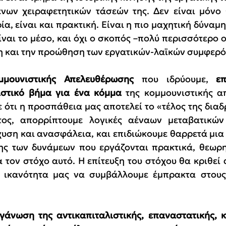
ων χειραφετητικών τάσεών της. Δεν είναι μόνο θ
α, είναι και πρακτική. Είναι η πιο μαχητική δύναμη
ίναι το μέσο, και όχι ο σκοπός –πολύ περισσότερο ο
η και την προώθηση των εργατικών-λαϊκών συμφερό
μουνιστικής Απελευθέρωσης 
που ιδρύουμε,
 επ
ιστικό βήμα για ένα
κόμμα
 της κομμουνιστικής α
ότι η προσπάθεια μας αποτελεί το «τέλος της διαδρ
ος, απορρίπτουμε λογικές αέναων μεταβατικών
ση και ανασφάλεια, και επιδιώκουμε θαρρετά μια
ς των δυνάμεων που εργάζονται πρακτικά, θεωρητ
 τον στόχο αυτό. Η επίτευξη του στόχου θα κριθεί α
 ικανότητα μας να συμβάλλουμε έμπρακτα στους
γάνωση της αντικαπιταλιστικής, επαναστατικής, κ