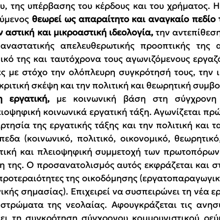
υ, της υπέρβασης του κέρδους και του χρήματος. 
ύμενος 
θεωρεί ως απαραίτητο και αναγκαίο πεδίο τ
 αστική και μικροαστική ιδεολογία,
 την αντεπίθεση
αναστατικής απελευθερωτικής προοπτικής της α
μικό της και ταυτόχρονα τους αγωνιζόμενους εργαζό
ες με στόχο την ολόπλευρη συγκρότησή τους, την ι
κριτική σκέψη και την πολιτική και θεωρητική συμβο
 εργατική,
 με κοινωνική βάση στη σύγχρονη π
ιοψηφική κοινωνικά εργατική τάξη. Αγωνίζεται πρώτ
ρτησία της εργατικής τάξης και την πολιτική και τα
πεδα (κοινωνικό, πολιτικό, οικονομικό, θεωρητικό,
οτική και πλειοψηφική συμμετοχή των πρωτοπόρων
η της. Ο προσανατολισμός αυτός εκφράζεται και στ
προτεραιότητες της οικοδόμησης (εργατοπαραγωγικ
ικής σημασίας). Επιχειρεί να συσπειρώνει
τη νέα ε
 στρώματα της νεολαίας.
Αφουγκράζεται τις ανησυ
κει τη συγκρότηση σύγχρονου κομμουνιστικού ρεύ