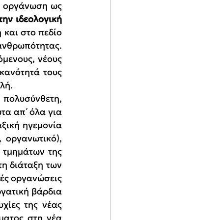
Η οργάνωση ως 
ην ιδεολογική 
 και στο πεδίο 
νθρωπότητας. 
μενους, νέους 
κανότητά τους 
λή.
ολυσύνθετη, 
α απ΄ όλα για 
ξική ηγεμονία 
 οργανωτικό), 
 τμημάτων της 
η διάταξη των 
ές οργανώσεις 
ργατική βάρδια 
χίες της νέας 
ματος στη νέα 