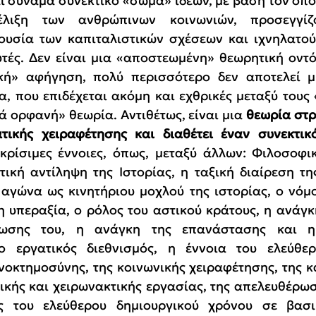
 συνάμα συνεκτικό «σώμα» ιδεών, με βάση τον οπο
έλιξη των ανθρώπινων κοινωνιών, προσεγγίζο
ουσία των καπιταλιστικών σχέσεων και ιχνηλατού
ές. Δεν είναι μια «αποστεωμένη» θεωρητική οντότ
κή» αφήγηση, πολύ περισσότερο δεν αποτελεί μ
α, που επιδέχεται ακόμη και εχθρικές μεταξύ τους 
ά ορφανή» θεωρία. Αντιθέτως, είναι μια 
θεωρία στρ
τικής χειραφέτησης και διαθέτει έναν συνεκτι
κρίσιμες έννοιες, όπως, μεταξύ άλλων: Φιλοσοφικ
τική αντίληψη της Ιστορίας, η ταξική διαίρεση της
 αγώνα ως κινητήριου μοχλού της ιστορίας, ο νόμος
η υπεραξία, ο ρόλος του αστικού κράτους, η ανάγκ
ωσης του, η ανάγκη της επανάστασης και η
ο εργατικός διεθνισμός, η έννοια του ελεύθερ
νοκτημοσύνης, της κοινωνικής χειραφέτησης, της κ
ικής και χειρωνακτικής εργασίας, της απελευθέρωσ
ς του ελεύθερου δημιουργικού χρόνου σε βασι