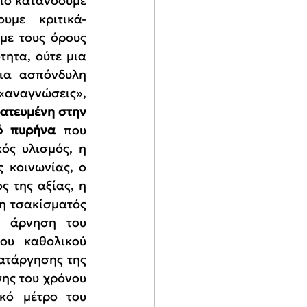
ίο κατανοούμε 
υμε κριτικά-
με τους όρους 
ητα, ούτε μια 
ια ασπόνδυλη 
«αναγνώσεις», 
ατευμένη στην 
κό πυρήνα
 που 
ός υλισμός, η 
 κοινωνίας, ο 
 της αξίας, η 
η τσακίσματός 
 άρνηση του 
ου καθολικού 
ατάργησης της 
ης του χρόνου 
κό μέτρο του 