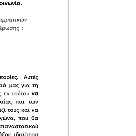
οινωνία.
αμματικών 
θέρωσης":
ορίες. Αυτές 
ά μας για τη 
 εκ τούτου 
να 
αίας και των 
ί τους και να 
γώνα, που θα 
επαναστατικού 
ξης, ιδιαίτερα 