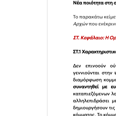
Νέα ποιότητα στη 
Το παρακάτω κείμεν
Αρχών
 που ενέκριν
ΣΤ. Κεφάλαιο: Η 
ΣΤ.1 Χαρακτηριστικ
Δεν επινοούν ού
γεννιούνται στην 
διαμόρφωση κομμο
συναντηθεί με ευ
καταπιεζόμενων λα
αλληλεπιδράσει μ
δημιουργήσουν τις
κόμματος.
Το κόμμα