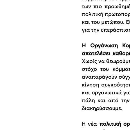
των πιο προωθημέν
πολιτική πρωτοπορί
και του μετώπου. Ε
για την υπεράσπισ
Η Οργάνωση Κομ
αποτελέσει καθορ
Χωρίς να θεωρούμε 
στόχο του κόμματ
αναπαράγουν σύγχυ
κίνηση συγκρότηση
και οργανωτικά για
πάλη και από την
διακηρύσσουμε.
Η νέα 
πολιτική ορ