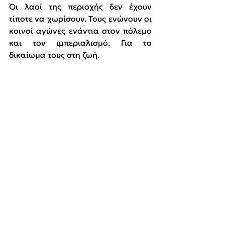
Οι λαοί της περιοχής δεν έχουν 
τίποτε να χωρίσουν. Τους ενώνουν οι 
κοινοί αγώνες ενάντια στον πόλεμο 
και τον ιμπεριαλισμό. Για το 
δικαίωμα τους στη ζωή.  
- Έξω η Ελλάδα από το ΝΑΤΟ, να 
διαλυθεί η συμμαχία του πολέμου.
- Να κλείσουν οι βάσεις των ΗΠΑ και 
του ΝΑΤΟ στην Ελλάδα.
- Καμία συμμετοχή στις 
ιμπεριαλιστικές αποστολές, να 
γυρίσουν τώρα όλες οι ελληνικές 
δυνάμεις.
- Κάτω ο επιθετικός άξονας με το 
Ισραήλ, καμία συνεργασία με το 
κράτος-δολοφόνο.
- Όχι στα εξοπλιστικά προγράμματα 
και στην τεράστια αύξηση των 