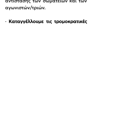
αντίστασης των σωματείων και των 
αγωνιστών/τριών.
· 
Καταγγέλλουμε τις τρομοκρατικές 
μεθόδους της ΕΛ.ΑΣ
 και 
απαιτούμε 
την απόσυρση της μήνυσης στη 
Δήμητρα, την παραδειγματική 
καταδίκη των αστυνομικών.
· 
Το Υπουργείο Προστασίας του 
Πολίτη και η κυβέρνηση έχουν την 
άμεση πολιτική ευθύνη!
· 
Κάτω η αστυνομική αυθαιρεσία!
· 
Κάτω τα χέρια από τις αγωνίστριες 
εκπαιδευτικούς!
ΚΟΜΜΟΥΝΙΣΤΙΚΗ ΑΠΕΛΕΥΘΕΡΩΣΗ
26/6/2025
Ανακοινώσεις