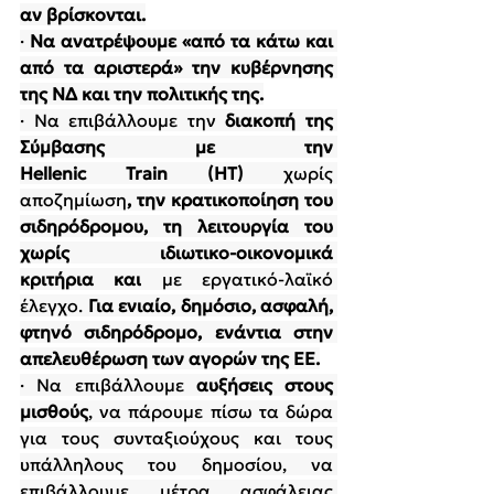
αν βρίσκονται.
· 
Να ανατρέψουμε «από τα κάτω και 
από τα αριστερά» την κυβέρνησης 
της ΝΔ και την πολιτικής της.
· 
Να επιβάλλουμε την 
διακοπή της 
Σύμβασης με την 
Hellenic Train (ΗΤ)
 χωρίς 
αποζημίωση
, την κρατικοποίηση του 
σιδηρόδρομου, τη λειτουργία του 
χωρίς ιδιωτικο-οικονομικά 
κριτήρια
και
με εργατικό-λαϊκό 
έλεγχο.
 Για ενιαίο, δημόσιο, ασφαλή, 
φτηνό σιδηρόδρομο, ενάντια στην 
απελευθέρωση των αγορών της ΕΕ.
· 
Να επιβάλλουμε 
αυξήσεις στους 
μισθούς
, να πάρουμε πίσω τα δώρα 
για τους συνταξιούχους και τους 
υπάλληλους του δημοσίου, να 
επιβάλλουμε μέτρα ασφάλειας 