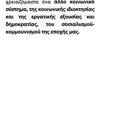
χρειαζόμαστε ένα 
άλλο κοινωνικό 
σύστημα, της κοινωνικής ιδιοκτησίας 
και της εργατικής εξουσίας και 
δημοκρατίας, του σοσιαλισμού-
κομμουνισμού της εποχής μας.
ΔΙΚΑ ΤΟΥΣ ΤΑ ΚΕΡΔΗ ΔΙΚΟΙ ΜΑΣ ΟΙ 
ΝΕΚΡΟΙ
ΌΛΕΣ/ΟΙ ΣΤΟ ΔΡΟΜΟ ΓΙΑ ΤΗΝ 
ΑΝΑΤΡΟΠΗ
ΚΟΜΜΟΥΝΙΣΤΙΚΗ ΑΠΕΛΕΥΘΕΡΩΣΗ