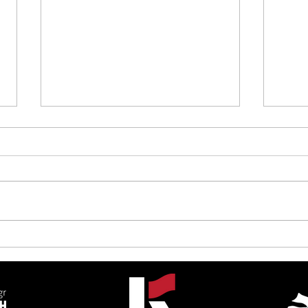
Αντιπροσωπεία της Κ.Α.
Decl
στην Κούβα με την
Inte
μπριγάδα Αλληλεγγύης
Con