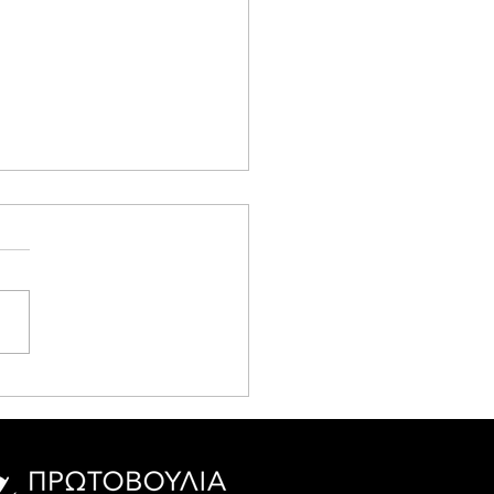
aration of the Athens
rnationalist Anti-War
ference