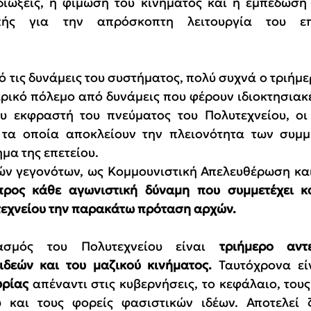
διώξεις, η φίμωση του κινήματος και η εμπέδωση 
ς για την απρόσκοπτη λειτουργία του επιχ
 τις δυνάμεις του συστήματος, πολύ συχνά ο τριήμε
ρικό πόλεμο από δυνάμεις που φέρουν ιδιοκτησιακές 
υ εκφραστή του πνεύματος του Πολυτεχνείου, οι 
 τα οποία αποκλείουν την πλειονότητα των συμμε
μα της επετείου.
ών γεγονότων, ως Κομμουνιστική Απελευθέρωση και
ρος κάθε αγωνιστική δύναμη που συμμετέχει και
τεχνείου την παρακάτω πρόταση αρχών.
ασμός του Πολυτεχνείου είναι 
τριήμερο αντ
ιδεών και του μαζικού κινήματος.
 Ταυτόχρονα εί
υρίας
 απέναντι στις κυβερνήσεις, το κεφάλαιο, του
ύ και τους φορείς φασιστικών ιδέων. Αποτελεί 