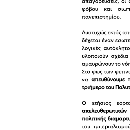
απαγορεύσεις, οι 
φόβου και σιωπή
πανεπιστημίου.
Δυστυχώς εκτός από
δέχεται έναν εσωτε
λογικές αυτόκλητο
υλοποιούν σχέδια
αμαυρώνουν το νόη
Στο φως των φετιν
να 
απευθύνουμε π
τριήμερο του Πολυ
Ο ετήσιος εορτ
απελευθερωτικών 
πολιτικής διαμαρτ
του ιμπεριαλισμο