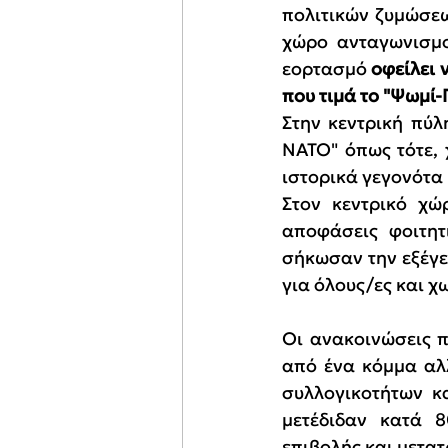
πολιτικών ζυμώσεω
χώρο ανταγωνισμού
εορτασμό 
οφείλει 
που τιμά το "Ψωμί-
Στην κεντρική πύλ
ΝΑΤΟ" όπως τότε,
ιστορικά γεγονότα
Στον κεντρικό χώ
αποφάσεις φοιτητ
σήκωσαν την εξέγε
για όλους/ες και χ
Οι ανακοινώσεις π
από ένα κόμμα αλ
συλλογικοτήτων κ
μετέδιδαν κατά 
επιβολής και μετα