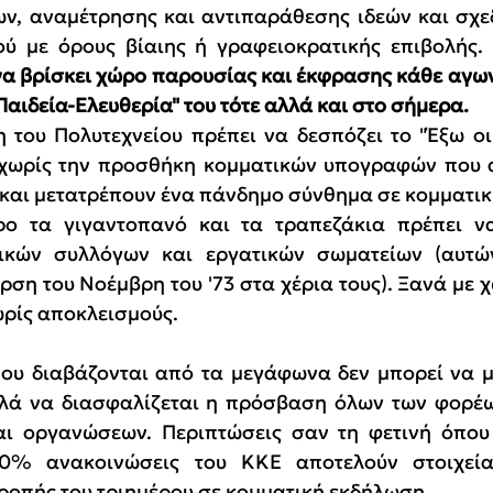
ν, αναμέτρησης και αντιπαράθεσης ιδεών και σχεδ
 με όρους βίαιης ή γραφειοκρατικής επιβολής. Σ
να βρίσκει χώρο παρουσίας και έκφρασης κάθε αγων
Παιδεία-Ελευθερία" του τότε αλλά και στο σήμερα.
η του Πολυτεχνείου πρέπει να δεσπόζει το "Έξω οι
 χωρίς την προσθήκη κομματικών υπογραφών που α
 και μετατρέπουν ένα πάνδημο σύνθημα σε κομματι
ρο τα γιγαντοπανό και τα τραπεζάκια πρέπει να
ικών συλλόγων και εργατικών σωματείων (αυτώ
ρση του Νοέμβρη του '73 στα χέρια τους). Ξανά με 
ωρίς αποκλεισμούς.
ου διαβάζονται από τα μεγάφωνα δεν μπορεί να μ
λά να διασφαλίζεται η πρόσβαση όλων των φορέων
αι οργανώσεων. Περιπτώσεις σαν τη φετινή όπου
80% ανακοινώσεις του ΚΚΕ αποτελούν στοιχεία
τροπής του τριημέρου σε κομματική εκδήλωση.