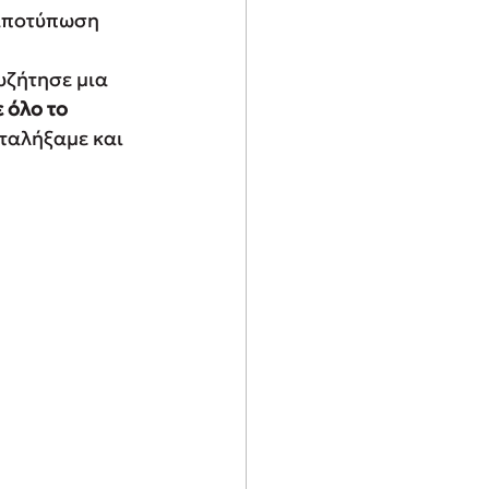
αποτύπωση 
υζήτησε μια 
 όλο το 
ταλήξαμε και 