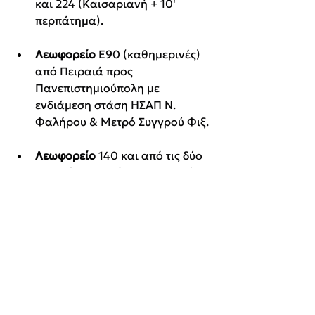
και 224 (Καισαριανή + 10' 
περπάτημα).
Λεωφορείο 
Ε90 (καθημερινές) 
από Πειραιά προς 
Πανεπιστημιούπολη με 
ενδιάμεση στάση ΗΣΑΠ Ν. 
Φαλήρου & Μετρό Συγγρού Φιξ.
Λεωφορείο 
140 και από τις δύο 
πλευρές στη στάση Φοιτητική 
Εστία.
Λεωφορεία 
220, 235, 608, 622, 
815 στη Στάση Αγ. Χαράλαμπος 
επί της Μιχαλακοπούλου + 20' 
περπάτημα.
Μετρό 
Ευαγγελισμός - 25' με τα 