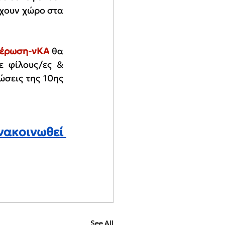
χουν χώρο στα 
θέρωση-νΚΑ
 θα 
 φίλους/ες & 
σεις της 10ης 
νακοινωθεί 
See All