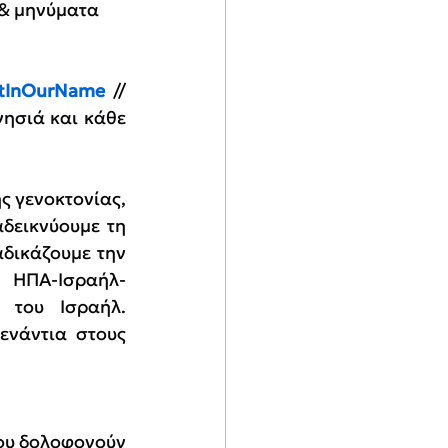
 & μηνύματα 
tInOurName
 // 
ησιά και κάθε 
ς γενοκτονίας, 
δεικνύουμε τη 
δικάζουμε την 
ε ΗΠΑ-Ισραήλ-
του Ισραήλ. 
νάντια στους 
που δολοφονούν 