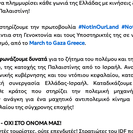
να πλημμυρίσει κάθε γωνιά της Ελλάδας με κινήσεις
Παλαιστίνη!
 στηρίζουμε την πρωτοβουλία 
#NotInOurLand
#No
τια στη Γενοκτονία και τους Υποστηρικτές της σε ν
μό, από το 
March to Gaza Greece
.
 φωνάζουμε δυνατά
 για το ζήτημα του πολέμου και τη
ύ, της κατοχής της Παλαιστίνης από το Ισραήλ. Ανα
νικής κυβέρνησης και του ντόπιου κεφαλαίου, κατα
ική συνεργασία Ελλάδας-Ισραήλ. Καταδικάζουμ
ε κράτος που στηρίζει την πολεμική μηχανή 
 ανάγκη για ένα μαχητικό αντιπολεμικό κίνημα ε
λαίου της σύγχρονης εποχής!
 - ΟΧΙ ΣΤΟ ΟΝΟΜΑ ΜΑΣ!
τές τουρίστες, ούτε επενδυτές! Στρατιώτες του IDF 