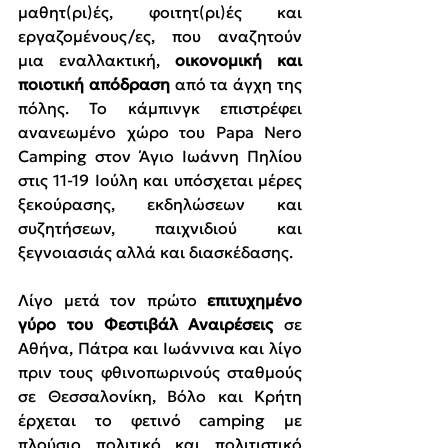
μαθητ(ρι)ές, φοιτητ(ρι)ές και 
εργαζομένους/ες, που αναζητούν 
μια εναλλακτική, 
οικονομική και 
ποιοτική απόδραση
 από τα άγχη της 
πόλης. Το κάμπινγκ επιστρέφει 
ανανεωμένο χώρο του Papa Nero 
Camping στον Άγιο Ιωάννη Πηλίου 
στις 11-19 Ιούλη και υπόσχεται μέρες 
ξεκούρασης, εκδηλώσεων και 
συζητήσεων, παιχνιδιού και 
ξεγνοιασιάς αλλά και διασκέδασης.
Λίγο μετά τον πρώτο
 επιτυχημένο 
γύρο του Φεστιβάλ Αναιρέσεις 
σε 
Αθήνα, Πάτρα και Ιωάννινα και λίγο 
πριν τους φθινοπωρινούς σταθμούς 
σε Θεσσαλονίκη, Βόλο και Κρήτη 
έρχεται το φετινό camping με 
πλούσιο πολιτικό και πολιτιστικό 