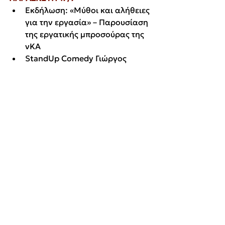
Εκδήλωση: «Μύθοι και αλήθειες 
για την εργασία» – Παρουσίαση 
της εργατικής μπροσούρας της 
νΚΑ
StandUp Comedy Γιώργος 
Αλεβίζος, Παραδοσιακό γλέντι 
με τους "ΓΡΑΝΑ"
ΣΑΒΒΑΤΟ 18/7
Πολιτική Εκδήλωση: «Η 
ανατροπή δεν είναι σύνθημα, 
είναι δρόμος» – Η ΑΝΤΑΡΣΥΑ 
στον αγώνα ενάντια στην 
κυβέρνηση και την πολιτική του 
πολέμου και της φτώχειας.
Αποχαιρετιστήριο Πάρτι
ΚΥΡΙΑΚΗ 19/11
Αναχώρηση από το μεσημέρι