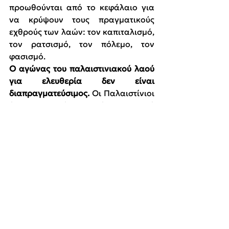
προωθούνται από το κεφάλαιο για 
να κρύψουν τους πραγματικούς 
εχθρούς των λαών: τον καπιταλισμό, 
τον ρατσισμό, τον πόλεμο, τον 
φασισμό.
Ο αγώνας του παλαιστινιακού λαού 
για ελευθερία δεν είναι 
διαπραγματεύσιμος.
 Οι Παλαιστίνιοι 
έχουν το δικαίωμα να έχουν το δικό 
τους κράτος, στην ιστορική τους γη, 
με την επιστροφή εκατομμυρίων 
προσφύγων. Όχι ένα κράτος που 
αποτελείται από γκέτο οικισμών.
ΕΛΕΥΘΕΡΗ ΠΑΛΑΙΣΤΙΝΗ!
Εμπάργκο στην προμήθεια 
όπλων και αγαθών στο Ισραήλ.
Διακοπή όλων των σχέσεων με 